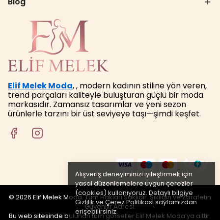
Blog
Elif Melek Moda
, , modern kadının stiline yön veren,
trend parçaları kaliteyle buluşturan güçlü bir moda
markasıdır. Zamansız tasarımlar ve yeni sezon
ürünlerle tarzını bir üst seviyeye taşı—şimdi keşfet.
Alışveriş deneyiminizi iyileştirmek için
yasal düzenlemelere uygun çerezler
(cookies) kullanıyoruz. Detaylı bilgiye
© 2026 Elif Melek Moda. Tüm Hakları Saklıdır. Şıklığın ve Zarafetin
Gizlilik ve Çerez Politikası
sayfamızdan
Güvenilir Adresi.
erişebilirsiniz.
Bu web sitesinde bulunan tüm görseller Elif Melek Moda’ya aittir.