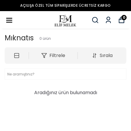
PARIŞLERDE ÜCRETSIZ KARGO
YENİ S
0
Mıknatıs
0
ürün
Filtrele
Sırala
Aradığınız ürün bulunamadı