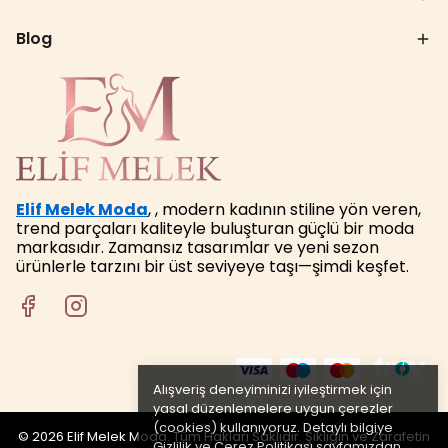
Blog
Elif Melek Moda
, , modern kadının stiline yön veren,
trend parçaları kaliteyle buluşturan güçlü bir moda
markasıdır. Zamansız tasarımlar ve yeni sezon
ürünlerle tarzını bir üst seviyeye taşı—şimdi keşfet.
Alışveriş deneyiminizi iyileştirmek için
yasal düzenlemelere uygun çerezler
(cookies) kullanıyoruz. Detaylı bilgiye
© 2026 Elif Melek Moda. Tüm Hakları Saklıdır. Şıklığın ve Zarafetin
Gizlilik ve Çerez Politikası
sayfamızdan