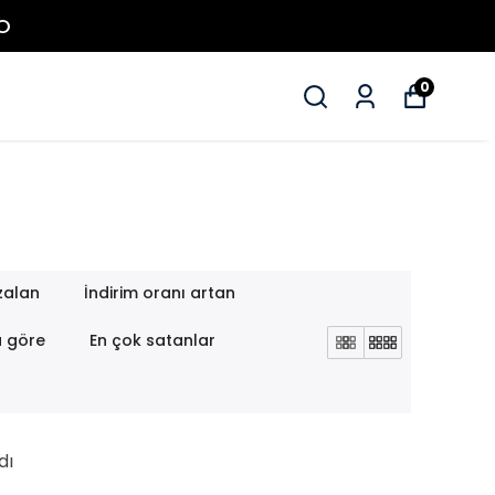
0
zalan
İndirim oranı artan
a göre
En çok satanlar
dı