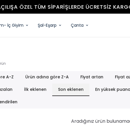
YENİ SEZON ÜRÜNLER
im- İç Giyim
Şal-Eşarp
Çanta
rün
re A-Z
Ürün adına göre Z-A
Fiyat artan
Fiyat a
azalan
İlk eklenen
Son eklenen
En yüksek puan
endirilen
Aradığınız ürün bulunama