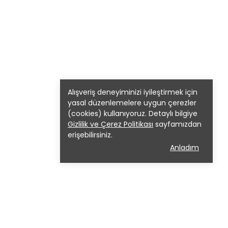
Alışveriş deneyiminizi iyileştirmek için
yasal düzenlemelere uygun çerezler
(cookies) kullanıyoruz. Detaylı bilgiye
Gizlilik ve Çerez Politikası
sayfamızdan
erişebilirsiniz.
Anladım