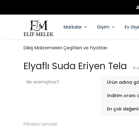
Markalar
Giyim
Ev Giy
Dikiş Malzemeleri Çeşitleri ve Fiyatları
Elyaflı Suda Eriyen Tela
0
ü
Ürün adına gö
İndirim oranı 
En çok değenl
Filtreleri temizle