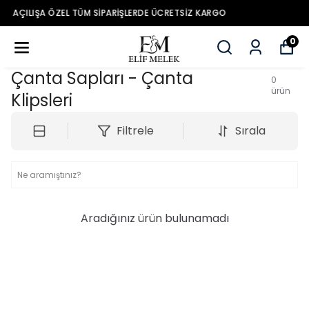
YENİ SEZON ÜRÜNLER
0
Çanta Sapları - Çanta
0
ürün
Klipsleri
Filtrele
Sırala
Aradığınız ürün bulunamadı