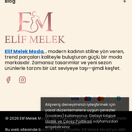
Blog
Elif Melek Moda
, , modern kadının stiline yön veren,
trend parçaları kaliteyle buluşturan güçlü bir moda
markasıdır. Zamansız tasarımlar ve yeni sezon
ürünlerle tarzını bir üst seviyeye taşı—şimdi keşfet.
Alışveriş deneyiminizi iyileştirmek için
yasal düzenlemelere uygun çerezler
(cookies) kullanıyoruz. Detaylı bilgiye
© 2026 Elif Melek Moda. Tüm Hakları Saklıdır. Şıklığın ve Zarafetin
Gizlilik ve Çerez Politikası
sayfamızdan
Güvenilir Adresi.
erişebilirsiniz.
Bu web sitesinde bulunan tüm görseller Elif Melek Moda’ya aittir.