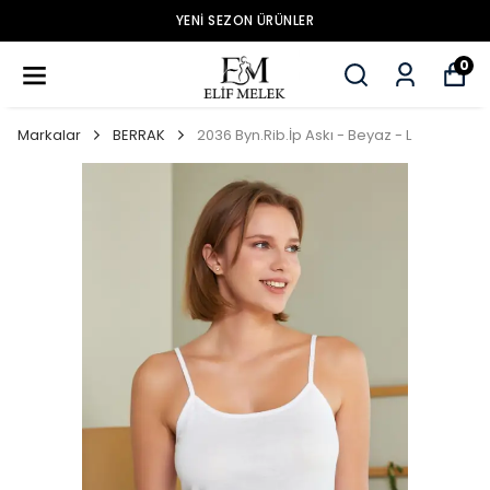
YENİ SEZON ÜRÜNLER
0
Markalar
BERRAK
2036 Byn.Rib.İp Askı - Beyaz - L