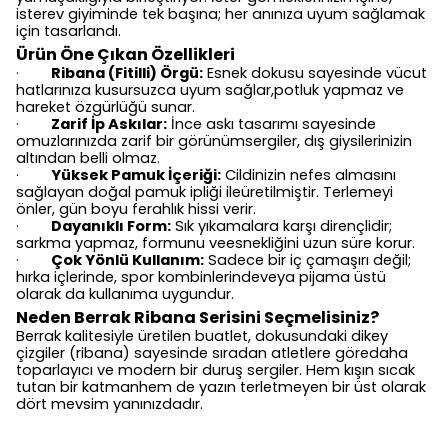
isterev giyiminde tek başına; her anınıza uyum sağlamak
için tasarlandı.
Ürün Öne Çıkan Özellikleri
Ribana (Fitilli) Örgü:
Esnek dokusu sayesinde vücut
·
hatlarınıza kusursuzca uyum sağlar,potluk yapmaz ve
hareket özgürlüğü sunar.
Zarif İp Askılar:
İnce askı tasarımı sayesinde
·
omuzlarınızda zarif bir görünümsergiler, dış giysilerinizin
altından belli olmaz.
Yüksek Pamuk İçeriği:
Cildinizin nefes almasını
·
sağlayan doğal pamuk ipliği ileüretilmiştir. Terlemeyi
önler, gün boyu ferahlık hissi verir.
Dayanıklı Form:
Sık yıkamalara karşı dirençlidir;
·
sarkma yapmaz, formunu veesnekliğini uzun süre korur.
Çok Yönlü Kullanım:
Sadece bir iç çamaşırı değil;
·
hırka içlerinde, spor kombinlerindeveya pijama üstü
olarak da kullanıma uygundur.
Neden Berrak Ribana Serisini Seçmelisiniz?
Berrak kalitesiyle üretilen buatlet, dokusundaki dikey
çizgiler (ribana) sayesinde sıradan atletlere göredaha
toparlayıcı ve modern bir duruş sergiler. Hem kışın sıcak
tutan bir katmanhem de yazın terletmeyen bir üst olarak
dört mevsim yanınızdadır.