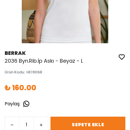
BERRAK
2036 Byn.Rib.İp Askı - Beyaz - L
Ürün Kodu
:
HE19068
₺ 160.00
Paylaş
:
SEPETE EKLE