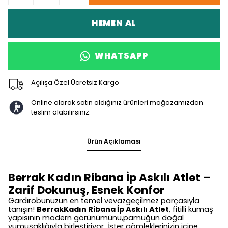
HEMEN AL
WHATSAPP
Açılışa Özel Ücretsiz Kargo
Online olarak satın aldığınız ürünleri mağazamızdan
teslim alabilirsiniz.
Ürün Açıklaması
Berrak Kadın Ribana İp Askılı Atlet –
Zarif Dokunuş, Esnek Konfor
Gardırobunuzun en temel vevazgeçilmez parçasıyla
tanışın!
BerrakKadın Ribana İp Askılı Atlet
, fitilli kumaş
yapısının modern görünümünü,pamuğun doğal
yumuşaklığıyla birleştiriyor. İster gömleklerinizin içine,