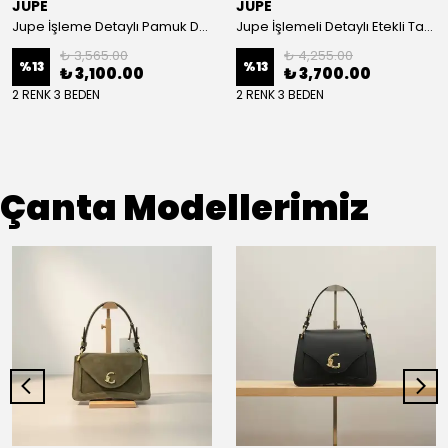
JUPE
JUPE
Jupe İşleme Detaylı Pamuk Dokulu Kuşaklı Kap 9305
Jupe İşlemeli Detaylı Etekli Takım 8663
₺ 3,565.00
₺ 4,255.00
%
13
%
13
₺ 3,100.00
₺ 3,700.00
2 RENK 3 BEDEN
2 RENK 3 BEDEN
Çanta Modellerimiz