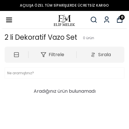
AÇILIŞA ÖZEL TÜM SIPARIŞLERDE ÜCRETSIZ KARGO
0
2 li Dekoratif Vazo Set
0
ürün
Filtrele
Sırala
Aradığınız ürün bulunamadı