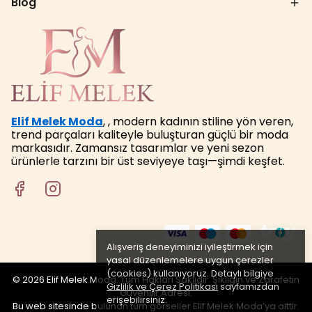
Blog
Elif Melek Moda
, , modern kadının stiline yön veren,
trend parçaları kaliteyle buluşturan güçlü bir moda
markasıdır. Zamansız tasarımlar ve yeni sezon
ürünlerle tarzını bir üst seviyeye taşı—şimdi keşfet.
Alışveriş deneyiminizi iyileştirmek için
yasal düzenlemelere uygun çerezler
(cookies) kullanıyoruz. Detaylı bilgiye
© 2026 Elif Melek Moda. Tüm Hakları Saklıdır. Şıklığın ve Zarafetin
Gizlilik ve Çerez Politikası
sayfamızdan
Güvenilir Adresi.
erişebilirsiniz.
Bu web sitesinde bulunan tüm görseller Elif Melek Moda’ya aittir.