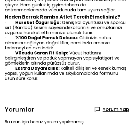
çıkıyor. Hem günlük iç giyimdehem de
antrenmanlarınızda vücudunuzla tam uyum sağlar.
Neden Berrak Rambo Atlet TercihEtmelisiniz?
Hareket Özgürlüğü:
Geniş kol oyuntusu ve sporcu
·
sırt (Rambo) kesimi sayesindekollarınızı ve omuzlarınızı
özgürce hareket ettirmenize olanak tanır.
%100 Doğal Pamuk Dokusu:
Cildinizin nefes
·
almasını sağlayan doğal lifler, nemi hızla emerve
terlemeyi en aza indirir.
Vücudu Saran Fit Kalıp:
Vücut hatlarını
·
belirginleştiren ve potluk yapmayan yapısıylatişört ve
gömleklerin altında pürüzsüz durur.
Ekstra Dayanıklılık:
Kaliteli dikişleri ve esnek kumaş
·
yapısı, yoğun kullanımda ve sıkyıkamalarda formunu
uzun süre korur.
Yorumlar
Yorum Yap
Bu ürün için henüz yorum yapılmamış.