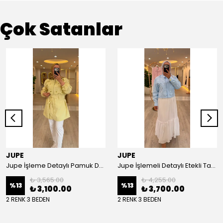
Çok Satanlar
JUPE
JUPE
Jupe İşleme Detaylı Pamuk Dokulu Kuşaklı Kap 9305
Jupe İşlemeli Detaylı Etekli Takım 8663
₺ 3,565.00
₺ 4,255.00
%
13
%
13
₺ 3,100.00
₺ 3,700.00
2 RENK 3 BEDEN
2 RENK 3 BEDEN