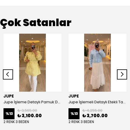
Çok Satanlar
JUPE
JUPE
Jupe İşleme Detaylı Pamuk Dokulu Kuşaklı Kap 9305
Jupe İşlemeli Detaylı Etekli Takım 8663
₺ 3,565.00
₺ 4,255.00
%
13
%
13
₺ 3,100.00
₺ 3,700.00
2 RENK 3 BEDEN
2 RENK 3 BEDEN