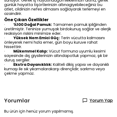
sunuyor. Gerek iş hayatındagömleklerinizin altına, gerek
günlük hayatta tişörtlerinizin altınagiyebileceğiniz bu
atlet, cildinizin nefes almasını sağlayarak terlemeyi en
azaindirir.
Öne Çıkan Özellikler
%100 Doğal Pamuk:
Tamamen pamuk ipliğinden
·
üretilmiştir. Teninize yumuşak birdokunuş sağlar ve alerjik
reaksiyon riskini minimize eder.
Yüksek Nem Emici Güç:
Terin vücutta kalmasını
·
önleyerek nemi hızla emer, gün boyu kuruve rahat
hissettirir.
Mükemmel Kalıp:
Vücut formuna uyumlu kesimi
·
sayesinde dış giysilerinizin altındapotluk yapmaz, şık bir
duruş sergiler.
Ekstra Dayanıklılık:
Kaliteli dikiş yapısı ve dayanıklı
·
kumaşı ile sık yıkamalarakarşı dirençlidir; sarkma veya
çekme yapmaz.
Yorumlar
Yorum Yap
Bu ürün için henüz yorum yapılmamış.